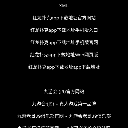
XML
红龙扑克app下载地址官方网站
红龙扑克app下载地址手机版入口
红龙扑克app下载地址手机版官网
红龙扑克app下载地址Web网页版
红龙扑克app下载地址app下载地址
九游会·(j9)官方网站
九游会·(j9) - 真人游戏第一品牌
九游老哥J9俱乐部官网 - 九游会老哥J9俱乐部